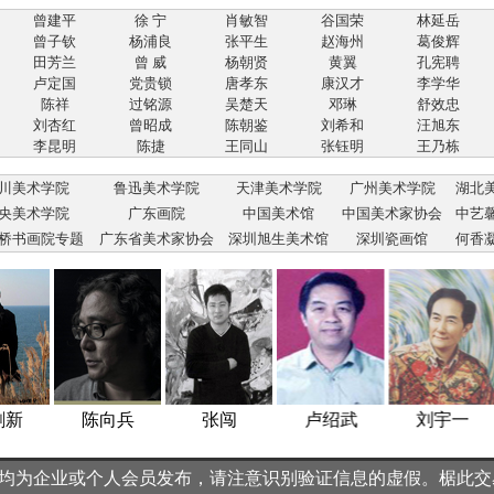
曾建平
徐 宁
肖敏智
谷国荣
林延岳
曾子钦
杨浦良
张平生
赵海州
葛俊辉
田芳兰
曾 威
杨朝贤
黄翼
孔宪聘
卢定国
党贵锁
唐孝东
康汉才
李学华
陈祥
过铭源
吴楚天
邓琳
舒效忠
刘杏红
曾昭成
陈朝鉴
刘希和
汪旭东
李昆明
陈捷
王同山
张钰明
王乃栋
川美术学院
鲁迅美术学院
天津美术学院
广州美术学院
湖北
央美术学院
广东画院
中国美术馆
中国美术家协会
中艺
桥书画院专题
广东省美术家协会
深圳旭生美术馆
深圳瓷画馆
何香
陈向兵
张闯
卢绍武
刘宇一
均为企业或个人会员发布，请注意识别验证信息的虚假。椐此交