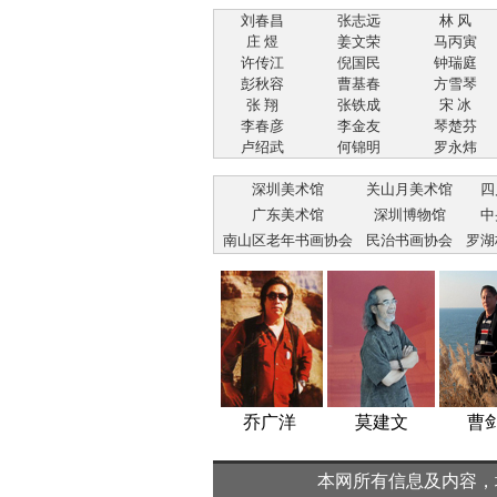
刘春昌
张志远
林 风
庄 煜
姜文荣
马丙寅
许传江
倪国民
钟瑞庭
彭秋容
曹基春
方雪琴
张 翔
张铁成
宋 冰
李春彦
李金友
琴楚芬
卢绍武
何锦明
罗永炜
深圳美术馆
关山月美术馆
四
广东美术馆
深圳博物馆
中
南山区老年书画协会
民治书画协会
罗湖
刘子建
李振飞
乔广洋
莫建文
曹剑新
本网所有信息及内容，