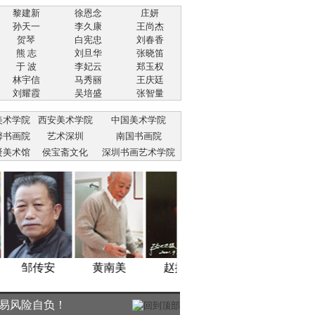
黎建新
徐恩念
庄妍
孙天一
李久康
王尚杰
贺琴
白宪忠
刘春香
熊 志
刘旦华
张晓笛
于 波
李妃云
郑玉权
林宇信
马秀丽
王庆廷
刘耀霞
吴培盛
张智量
美术学院
西安美术学院
中国美术学院
馨书画院
艺术深圳
南国书画院
凝美术馆
侯宝斋文化
深圳书画艺术学院
邹传安
黄南美
赵振平
王云阳
郭
易风险自负！