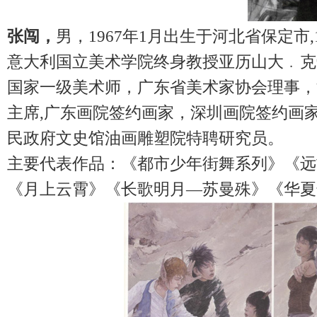
张闯，
男，
1967
年
1
月出生于河北省保定市
意大利国立美术学院终身教授亚历山大﹒克
国家一级美术师，广东省美术家协会理事，
主席
,
广东画院签约画家，深圳画院签约画
民政府文史馆油画雕塑院特聘研究员。
主要代表作品：《都市少年街舞系列》《远
《月上云霄》《长歌明月
—
苏曼殊》《华夏