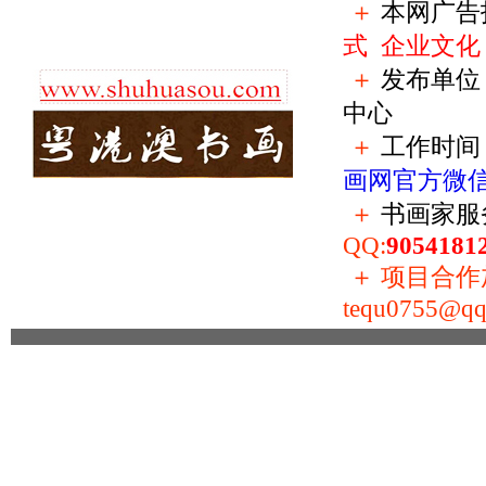
＋
本网广告
式
企业文化
＋
发布单位
中心
＋
工作时间：
画网官方微
＋
书画家服
QQ:
9054181
＋
项目合作加盟
tequ0755@qq