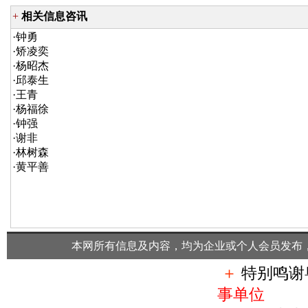
+
相关信息咨讯
·
钟勇
·
矫凌奕
·
杨昭杰
·
邱泰生
·
王青
·
杨福徐
·
钟强
·
谢非
·
林树森
·
黄平善
本网所有信息及内容，均为企业或个人会员发布
＋
特别鸣谢
事单位