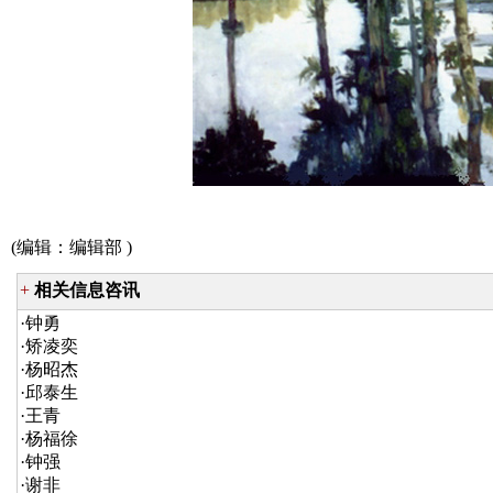
(编辑：
编辑部
)
+
相关信息咨讯
·
钟勇
·
矫凌奕
·
杨昭杰
·
邱泰生
·
王青
·
杨福徐
·
钟强
·
谢非