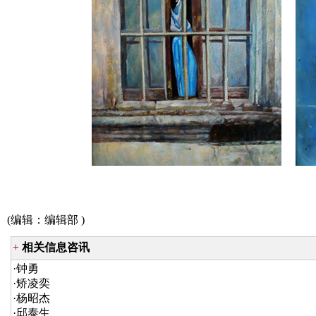
(编辑：
编辑部
)
+
相关信息咨讯
·
钟勇
·
矫凌奕
·
杨昭杰
·
邱泰生