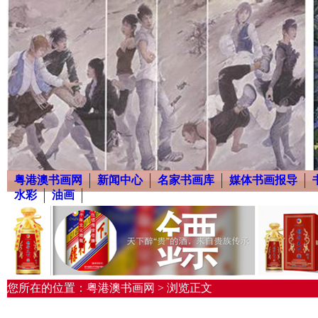
粤港澳书画网
新闻中心
名家书画库
媒体书画报导
水彩
油画
您所在的位置：粤港澳书画网 > 浏览正文