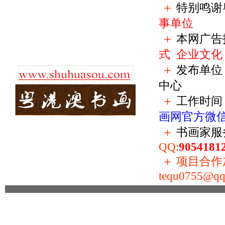
＋
特别鸣谢
事单位
＋
本网广告
式
企业文化
＋
发布单位
中心
＋
工作时间：
画网官方微
＋
书画家服
QQ:
9054181
＋
项目合作加盟
tequ0755@qq