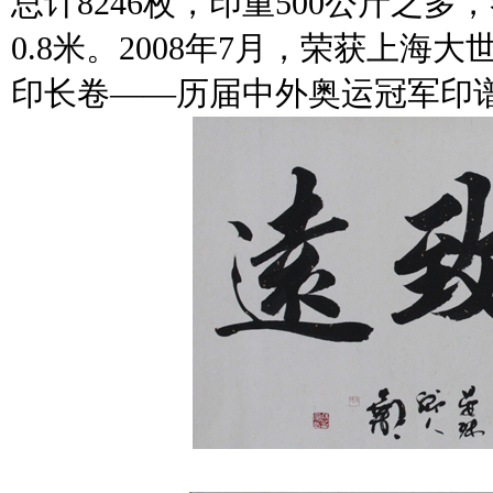
总计8246枚，印重500公斤之
0.8米。2008年7月，荣获上
印长卷——历届中外奥运冠军印