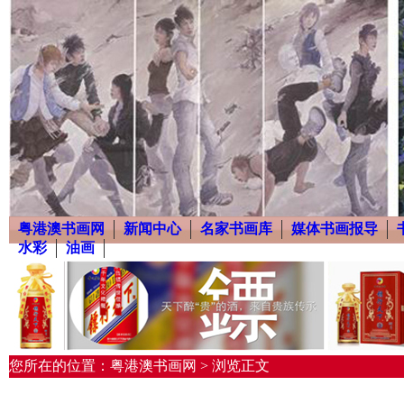
粤港澳书画网
新闻中心
名家书画库
媒体书画报导
水彩
油画
您所在的位置：粤港澳书画网 > 浏览正文