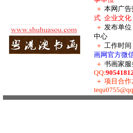
＋
本网广告
式
企业文化
＋
发布单位
中心
＋
工作时间：
画网官方微
＋
书画家服
QQ:
9054181
＋
项目合作加盟
tequ0755@qq