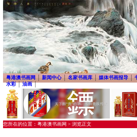
粤港澳书画网
新闻中心
名家书画库
媒体书画报导
水彩
油画
您所在的位置：粤港澳书画网 > 浏览正文