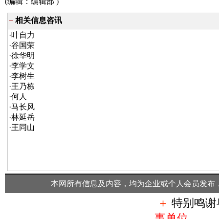
(编辑：
编辑部
)
+
相关信息咨讯
·
叶自力
·
谷国荣
·
徐华明
·
李学文
·
李树生
·
王乃栋
·
何人
·
马长风
·
林延岳
·
王同山
本网所有信息及内容，均为企业或个人会员发布
＋
特别鸣谢
事单位