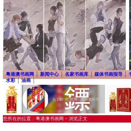
粤港澳书画网
新闻中心
名家书画库
媒体书画报导
水彩
油画
您所在的位置：粤港澳书画网 > 浏览正文