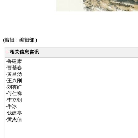
(编辑：
编辑部
)
+
相关信息咨讯
·
鲁建康
·
曹基春
·
黄昌湧
·
王兴刚
·
刘杏红
·
何仁祥
·
李立朝
·
牛冰
·
钱建亭
·
黄杰信