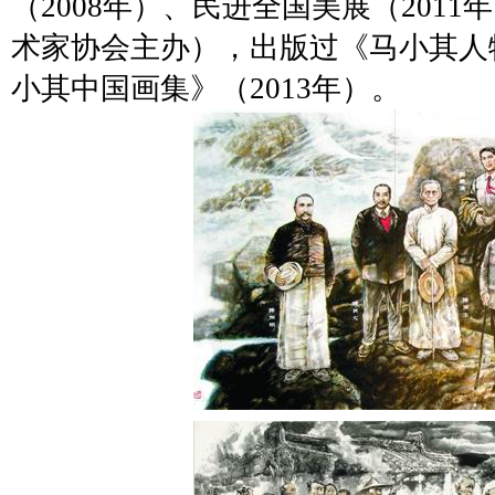
（
2008
年）、民进全国美展（
2011
年
术家协会主办），出版过《马小其人
小其中国画集》（
2013
年）。