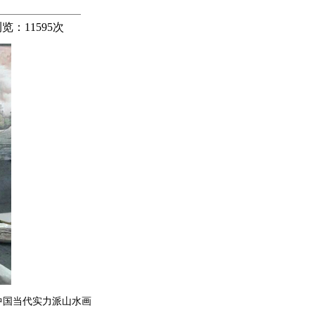
览：
11595
次
中国当代实力派山水画