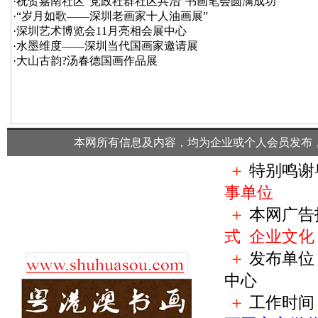
·
祝贺嘉南社区“党政社群社区共治”书画笔会圆满成功
·
“岁月如歌——深圳老画家十人油画展”
·
深圳艺术博览会11月亮相会展中心
·
水墨维度——深圳当代国画家邀请展
·
大山古韵?汤春德国画作品展
本网所有信息及内容，均为企业或个人会员发布
＋
特别鸣谢
事单位
＋
本网广告
式
企业文化
＋
发布单位
中心
＋
工作时间：