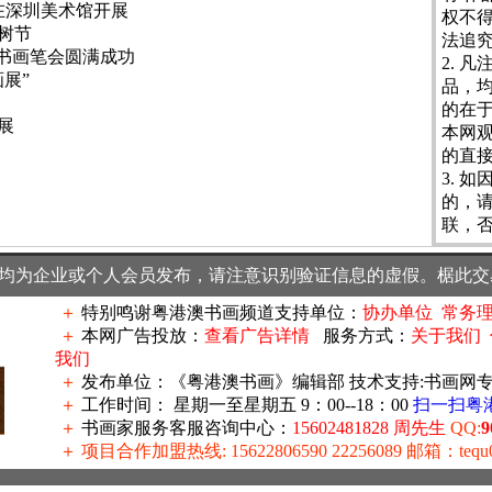
在深圳美术馆开展
权不
树节
法追
”书画笔会圆满成功
2. 
展”
品，均
的在
展
本网
的直
3. 
的，请
联，
均为企业或个人会员发布，请注意识别验证信息的虚假。椐此交
＋
特别鸣谢粤港澳书画频道支持单位：
协办单位
常务
＋
本网广告投放：
查看广告详情
服务方式：
关于我们
我们
＋
发布单位：《粤港澳书画》编辑部 技术支持:书画网
＋
工作时间： 星期一至星期五 9：00--18：00
扫一扫粤
＋
书画家服务客服咨询中心：
15602481828 周先生
QQ:
9
＋
项目合作加盟热线: 15622806590 22256089 邮箱：tequ0