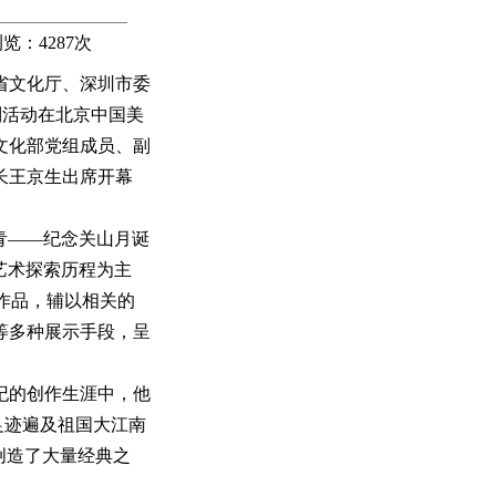
览：
4287
次
省文化厅、深圳市委
列活动在北京中国美
文化部党组成员、副
长王京生出席开幕
青——纪念关山月诞
艺术探索历程为主
表作品，辅以相关的
等多种展示手段，呈
纪的创作生涯中，他
足迹遍及祖国大江南
创造了大量经典之