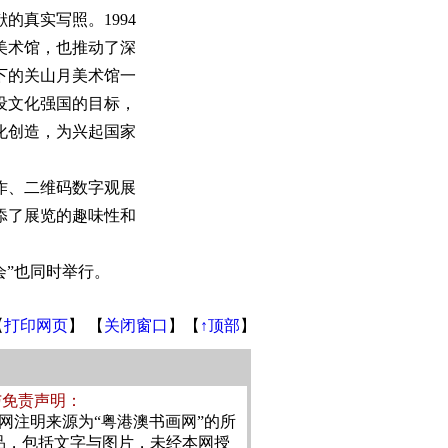
真实写照。1994
美术馆，也推动了深
下的关山月美术馆一
设文化强国的目标，
化创造，为兴起国家
作、二维码数字观展
添了展览的趣味性和
”也同时举行。
【
打印网页
】 【
关闭窗口
】【
↑顶部
】
与免责声明：
本网注明来源为“粤港澳书画网”的所
品，包括文字与图片，未经本网授