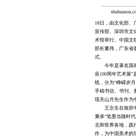
shuhuas
18日，由文化部
宣传部、深圳市文体
术馆举行。中国文
部长董伟，广东省
式。
今年是著名国画家
辰100周年艺术
线，分为“峥嵘岁月
手稿书信、书刊、
现关山月先生作为
王京生在致辞中说
秉承“笔墨当随时
北和世界各地，践
作，为中国美术的