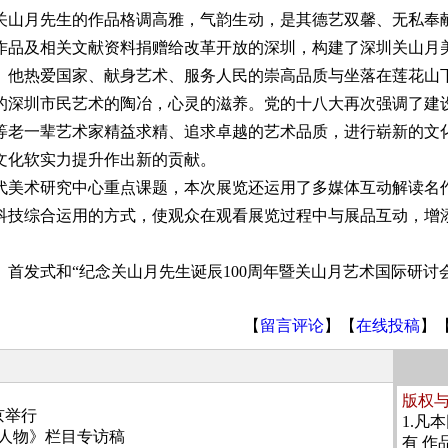
月先生的作品格调高雅，气韵生动，是其德艺双馨、无私奉献的
作品及相关文献资料捐赠给改革开放的深圳，构建了深圳关山月
。他热爱国家、献身艺术、服务人民的崇高品质与坐落在莲花山
的深圳市民艺术的陶冶，心灵的滋养。党的十八大再次强调了建
等老一辈艺术家精益求精、追求卓越的艺术品质，进行崭新的文
文化软实力提升作出新的贡献。
术研究中心重点课题，本次展览还运用了多媒体互动解读名
科技综合运用的方式，使观众在观看展览过程中与展品互动，增
发式和“纪念关山月先生诞辰100周年暨关山月艺术国际研讨会
【
留言评论
】【
在线投稿
】
版权
京举行
1.凡
人物》栏目专访稿
有 作