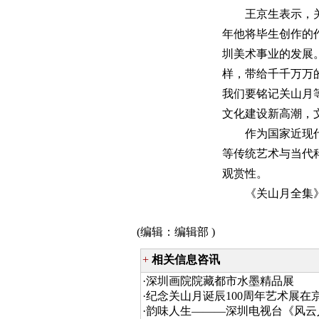
王京生表示，关山
年他将毕生创作的
圳美术事业的发展
样，带给千千万万
我们要铭记关山月
文化建设新高潮，
作为国家近现代美
等传统艺术与当代
观赏性。
《关山月全集》首
(编辑：
编辑部
)
+
相关信息咨讯
·
深圳画院院藏都市水墨精品展
·
纪念关山月诞辰100周年艺术展在
·
韵味人生———深圳电视台《风云