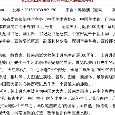
纪念关山月诞辰100周年艺术展在京举行
ou.com 发布：
2015/10/30 8:21:30
来自：
粤港澳书画网
浏
、广东省委宣传部联合主办，中国美术家协会、中国美术馆、广东
旅游局共同承办的“山月丹青——纪念关山月诞辰100周年” 系
联党组书记、副主席、书记处书记赵实，中宣部副部长翟卫华，
委常委、宣传部长庹震，副省长林少春，深圳市委常委、宣传部
、教育家、岭南画派大师关山月先生诞辰100周年。“山月丹
展”是关山月先生一生艺术创作最完整的展示。展览以关山月先生的
”、“火红年代”、“壮心不老”三个部分。全场共展出近130件代
剪报、相片等，力图通过实物、音乐、图像、新媒体、场景再现
中国画大家的心路历程以及作为一个普通人的趣致。
，关山月先生被誉为中国之大家，岭南之画魂，在半个多世
代”和“折衷中西，融汇古今”的艺术主张，深入生活，潜心创作，
行“天地以生气成之，画以笔墨取之”的理念，师自然，师造化，
现代化，岭南画派的打造、改革创新作出重要贡献。