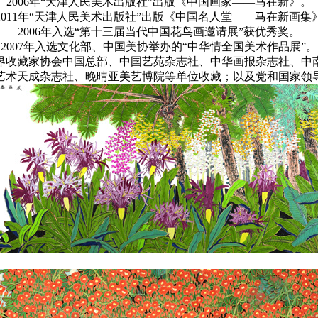
2006年“天津人民美术出版社”出版《中国画家——马在新》。
2011年“天津人民美术出版社”出版《中国名人堂——马在新画集
2006年入选“第十三届当代中国花鸟画邀请展”获优秀奖。
2007年入选文化部、中国美协举办的“中华情全国美术作品展”。
界收藏家协会中国总部、中国艺苑杂志社、中华画报杂志社、中
艺术天成杂志社、晚晴亚美艺博院等单位收藏；以及党和国家领