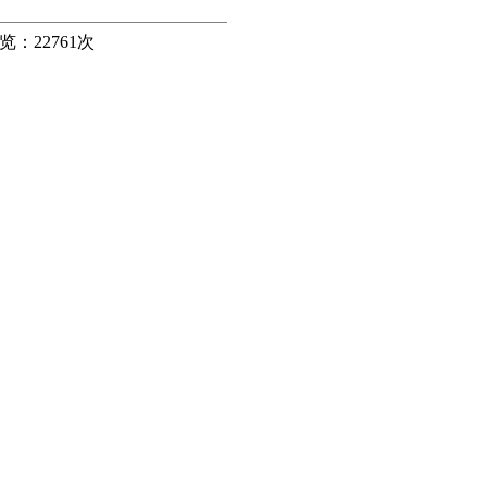
览：
22761
次