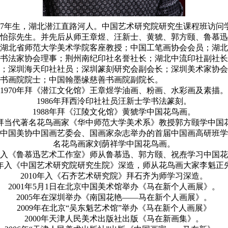
47年生，湖北潜江直路河人。中国艺术研究院研究生课程班访问
怡孮先生。并先后从师王章煜、汪新士、黄猇、郭方颐、鲁慕迅
湖北省师范大学美术学院客座教授；中国工笔画协会会员；湖北
书法家协会理事；荆州南纪印社名誉社长；湖北中流印社副社长
；深圳海天印社社员；深圳篆刻研究会副会长；深圳美术家协会
书画院院士；中国翰墨缘慈善书画院副院长。
1970年拜《潜江文化馆》王章煜学油画、粉画、水彩画及素描。
1986年拜西泠印社社员汪新士学书法篆刻。
1988年拜《江陵文化馆》黄猇学中国花鸟画。
0年拜当代著名花鸟画家《华中师范大学美术系》教授郭方颐学中国
参加中国美协中国画艺委会、国画家杂志举办的首届中国画高研班
名花鸟画家刘荫祥学中国花鸟画。
4年入《鲁慕迅艺术工作室》师从鲁慕迅、郭方颐、祝焘学习中国
07年入《中国艺术研究院研究生院》深造，师从花鸟画大家李魁正
2010年入《石齐艺术研究院》拜石齐为师学习深造。
2001年5月1日在北京中国美术馆举办《马在新个人画展》。
2005年在深圳举办《南国花艳——马在新个人画展》。
2009年在北京“吴东魁艺术馆”举办《马在新个人画展》
2000年天津人民美术出版社出版《马在新画集》。